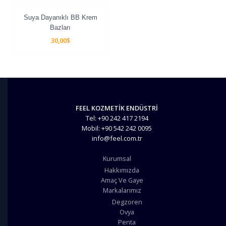
Suya Dayanıklı BB Krem
Bazları
30,00
$
FEEL KOZMETİK ENDÜSTRİ
Tel: +90 242 417 2194
Mobil: +90 542 242 0095
info@feel.com.tr
Kurumsal
Hakkımızda
Amaç Ve Gaye
Markalarımız
Degzoren
Ovya
Penta