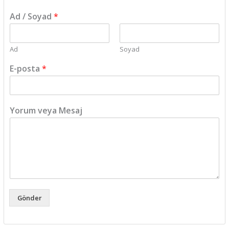
Ad / Soyad
*
Ad
Soyad
E-posta
*
Y
Yorum veya Mesaj
o
r
u
m
*
*
Gönder