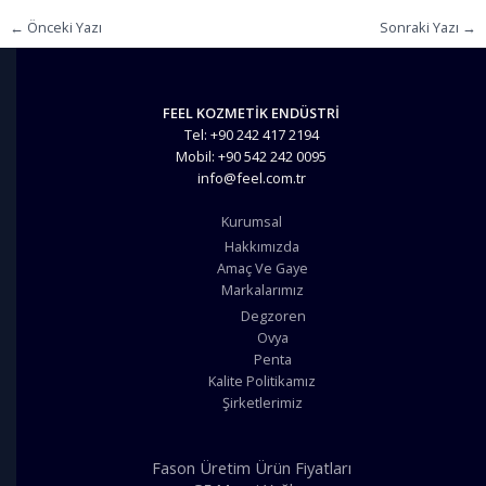
←
Önceki Yazı
Sonraki Yazı
→
FEEL KOZMETİK ENDÜSTRİ
Tel: +90 242 417 2194
Mobil: +90 542 242 0095
info@feel.com.tr
Kurumsal
Hakkımızda
Amaç Ve Gaye
Markalarımız
Degzoren
Ovya
Penta
Kalite Politikamız
Şirketlerimiz
Fason Üretim Ürün Fiyatları