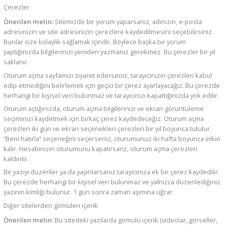
Çerezler
Önerilen metin:
Sitemizde bir yorum yaparsanız, adınızın, e-posta
adresinizin ve site adresinizin çerezlere kaydedilmesini seçebilirsiniz.
Bunlar size kolaylık sağlamak içindir. Böylece başka bir yorum
yaptığınızda bilgilerinizi yeniden yazmanız gerekmez. Bu çerezler bir yıl
saklanır.
Oturum açma sayfamızı ziyaret ederseniz, tarayıcınızın çerezleri kabul
edip etmediğini belirlemek için geçici bir çerez ayarlayacağız. Bu çerezde
herhangi bir kişisel veri bulunmaz ve tarayıcınızı kapattığınızda yok edilir.
Oturum açtığınızda, oturum açma bilgilerinizi ve ekran görüntüleme
seçiminizi kaydetmek için birkaç çerez kaydedeceğiz. Oturum açma
çerezleri iki gün ve ekran seçenekleri çerezleri bir yıl boyunca tutulur.
“Beni hatırla” seçeneğini seçerseniz, oturumunuz iki hafta boyunca etkin
kalır. Hesabınızın oturumunu kapatırsanz, oturum açma çerezleri
kaldırılır.
Bir yazıyı düzenler ya da yayınlarsanız tarayıcınıza ek bir çerez kaydedilir.
Bu çerezde herhangi bir kişisel veri bulunmaz ve yalnızca düzenlediğiniz
yazının kimliği bulunur. 1 gün sonra zaman aşımına uğrar.
Diğer sitelerden gömülen içerik
Önerilen metin:
Bu sitedeki yazılarda gömülü içerik (videolar, görseller,