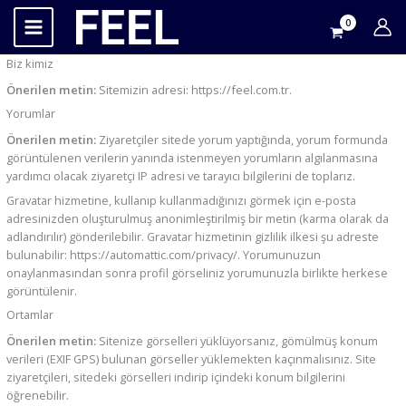
İçeriğe
atla
Biz kimiz
Önerilen metin:
Sitemizin adresi: https://feel.com.tr.
Yorumlar
Önerilen metin:
Ziyaretçiler sitede yorum yaptığında, yorum formunda
görüntülenen verilerin yanında istenmeyen yorumların algılanmasına
yardımcı olacak ziyaretçi IP adresi ve tarayıcı bilgilerini de toplarız.
Gravatar hizmetine, kullanıp kullanmadığınızı görmek için e-posta
adresinizden oluşturulmuş anonimleştirilmiş bir metin (karma olarak da
adlandırılır) gönderilebilir. Gravatar hizmetinin gizlilik ilkesi şu adreste
bulunabilir: https://automattic.com/privacy/. Yorumunuzun
onaylanmasından sonra profil görseliniz yorumunuzla birlikte herkese
görüntülenir.
Ortamlar
Önerilen metin:
Sitenize görselleri yüklüyorsanız, gömülmüş konum
verileri (EXIF GPS) bulunan görseller yüklemekten kaçınmalısınız. Site
ziyaretçileri, sitedeki görselleri indirip içindeki konum bilgilerini
öğrenebilir.