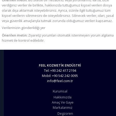
Önerilen metin:
Bu sitede bir hesabınız veya yorumlarınız varsa, bize
verdiğiniz veriler ile birlikte, hakkınızda tuttuğumuz kişisel verileri dosya
olarak dışa aktarmak isteyebilirsiniz. Ayrıca, sizinle ilgili tuttuğumuz tüm
kişisel verilerin silinmesini de isteyebilirsiniz. Silinecek veriler, idari, yasal
veya güvenlik amaçlarıyla tutmak zorunda olduğumuz verileri kapsamaz.
Verilerinizin gönderildiği yer
Önerilen metin:
Ziyaretçi yorumları otomatik istenmeyen yorum algılama
hizmeti ile kontrol edilebilir.
FEEL KOZMETİK ENDÜSTRİ
Tel: +90 242 417 2194
Mobil: +90 542 242 0095
info@feel.com.tr
Kurumsal
Hakkımızda
Amaç Ve Gaye
Markalarımız
Degzoren