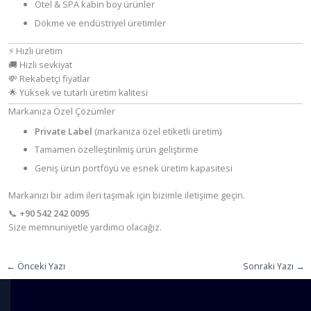
Otel & SPA kabin boy ürünler
Dökme ve endüstriyel üretimler
⚡ Hızlı üretim
🚚 Hızlı sevkiyat
💸 Rekabetçi fiyatlar
🌟 Yüksek ve tutarlı üretim kalitesi
Markanıza Özel Çözümler
Private Label
(markanıza özel etiketli üretim)
Tamamen özelleştirilmiş ürün geliştirme
Geniş ürün portföyü ve esnek üretim kapasitesi
Markanızı bir adım ileri taşımak için bizimle iletişime geçin.
📞
+90 542 242 0095
Size memnuniyetle yardımcı olacağız.
←
Önceki Yazı
Sonraki Yazı
→