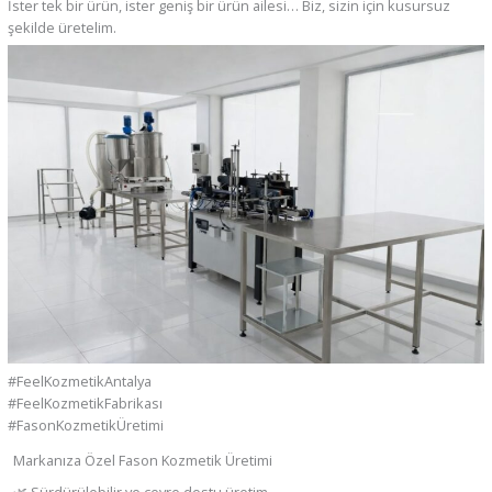
İster tek bir ürün, ister geniş bir ürün ailesi… Biz, sizin için kusursuz
şekilde üretelim.
#FeelKozmetikAntalya
#FeelKozmetikFabrikası
#FasonKozmetikÜretimi
Markanıza Özel Fason Kozmetik Üretimi
🌿 Sürdürülebilir ve çevre dostu üretim