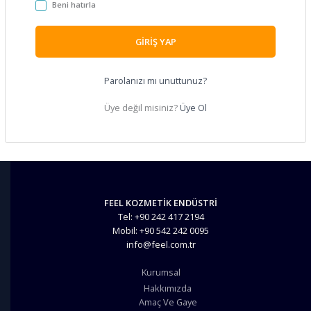
Beni hatırla
GIRIŞ YAP
Parolanızı mı unuttunuz?
Üye değil misiniz?
Üye Ol
FEEL KOZMETİK ENDÜSTRİ
Tel: +90 242 417 2194
Mobil: +90 542 242 0095
info@feel.com.tr
Kurumsal
Hakkımızda
Amaç Ve Gaye