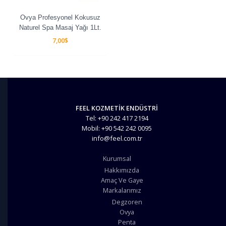
Ovya Profesyonel Kokusuz
Naturel Spa Masaj Yağı 1Lt.
7,00
$
FEEL KOZMETİK ENDÜSTRİ
Tel: +90 242 417 2194
Mobil: +90 542 242 0095
info@feel.com.tr
Kurumsal
Hakkımızda
Amaç Ve Gaye
Markalarımız
Degzoren
Ovya
Penta