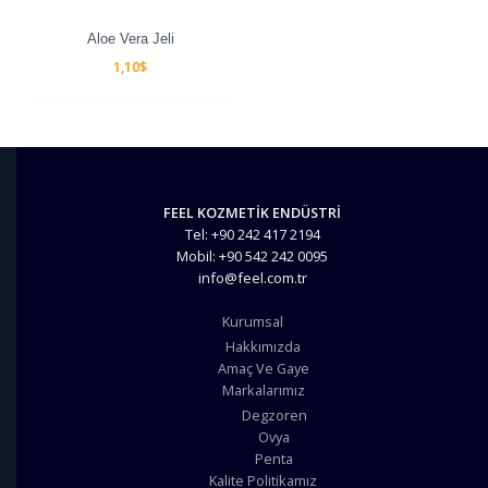
Aloe Vera Jeli
1,10
$
FEEL KOZMETİK ENDÜSTRİ
Tel: +90 242 417 2194
Mobil: +90 542 242 0095
info@feel.com.tr
Kurumsal
Hakkımızda
Amaç Ve Gaye
Markalarımız
Degzoren
Ovya
Penta
Kalite Politikamız