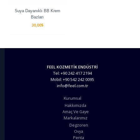
Suya Dayanıklı BB Krem
Bazları
30,00
$
FEEL KOZMETİK ENDÜSTRİ
Tel: +90 242 417 2194
Mobil: +90 542 242 0095
info@feel.com.tr
Kurumsal
Hakkımızda
Amaç Ve Gaye
Markalarımız
Degzoren
Ovya
Penta