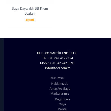
Suya Dayanıklı BB Krem
Bazları
30,00
$
FEEL KOZMETİK ENDÜSTRİ
Tel: +90 242 417 2194
Mobil: +90 542 242 0095
info@feel.com.tr
Kurumsal
Hakkımızda
Amaç Ve Gaye
Markalarımız
Degzoren
Ovya
Penta