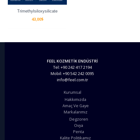
Trimethylsiloxysilicate
43,00
$
FEEL KOZMETİK ENDÜSTRİ
Tel: +90 242 417 2194
Mobil: +90 542 242 0095
info@feel.com.tr
Kurumsal
Hakkımızda
Amaç Ve Gaye
Markalarımız
Degzoren
Ovya
Penta
Kalite Politikamız