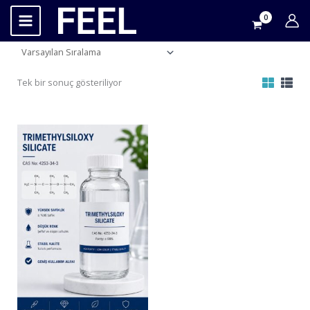
İçeriğe
atla
Tek bir sonuç gösteriliyor