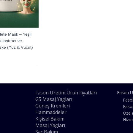
ete Mask – Yeşil
ılaştırıcı ve
aske (Yüz & Vücut)
Fason Üretim Ürün Fiyatları
Fason Ü
G5 Masaj Yağları
Faso
Güneş Kremleri
Faso
Hammaddeler
Özel)
Kişisel Bakım
Hizm
Masaj Yağları
Saç Bakım