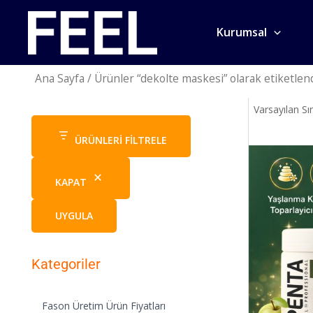
İçeriğe
atla
Kurumsal
Ana Sayfa
/ Ürünler “dekolte maskesi” olarak etiketlen
ÜRÜNLERI FILTRELE
KAPAT
UYGULA
Kategoriler
Fason Üretim Ürün Fiyatları