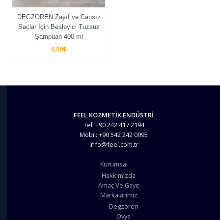
DEGZOREN Zayıf ve Cansız
Saçlar İçin Besleyici Tuzsuz
Şampuan 400 ml
6,00
$
FEEL KOZMETİK ENDÜSTRİ
Tel: +90 242 417 2194
Mobil: +90 542 242 0095
info@feel.com.tr
Kurumsal
Hakkımızda
Amaç Ve Gaye
Markalarımız
Degzoren
Ovya