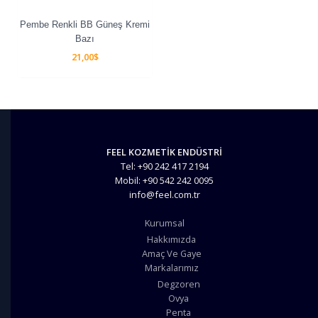
Pembe Renkli BB Güneş Kremi
Bazı
21,00
$
FEEL KOZMETİK ENDÜSTRİ
Tel: +90 242 417 2194
Mobil: +90 542 242 0095
info@feel.com.tr
Kurumsal
Hakkımızda
Amaç Ve Gaye
Markalarımız
Degzoren
Ovya
Penta