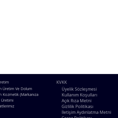
KVKK
retim
Üyelik Sözleşmesi
n Üretim Ve Dolum
Kullanım Koşulları
n Kozmetik (Markanıza
Açık Rıza Metni
 Üretimi
Gizlilik Politikası
etlerimiz
İletişim Aydınlatma Metni
Çerez Politikası