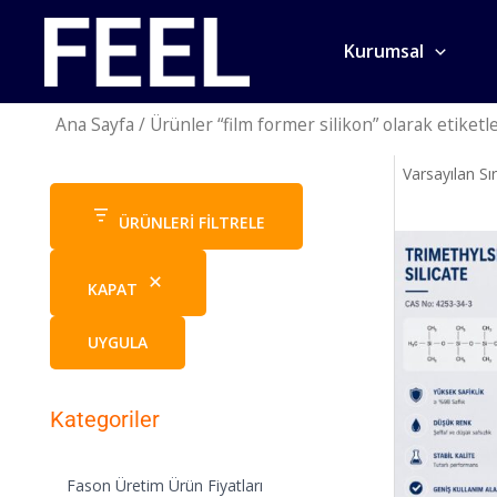
İçeriğe
atla
Kurumsal
Ana Sayfa
/ Ürünler “film former silikon” olarak etiketl
ÜRÜNLERI FILTRELE
KAPAT
UYGULA
Kategoriler
Fason Üretim Ürün Fiyatları