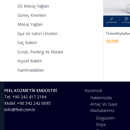
G5 Masaj Yağları
Güneş Kremleri
Masaj Yağları
Spa Ve Salon Ürünleri
Trimethylsilox
43,00
$
Saç Bakım
Scrub, Peeling Ve Maske
Kişisel Bakım
Hammaddeler
FEEL KOZMETİK ENDÜSTRİ
Kurumsal
Tel: +90 242 417 2194
Hakkımızda
Mobil: +90 542 242 0095
Amaç Ve Gaye
info@feel.com.tr
Markalarımız
Degzoren
Ovya