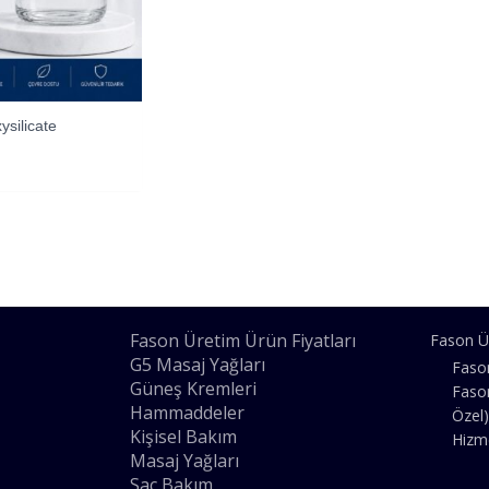
ysilicate
Fason Üretim Ürün Fiyatları
Fason Ü
G5 Masaj Yağları
Faso
Güneş Kremleri
Faso
Hammaddeler
Özel)
Kişisel Bakım
Hizm
Masaj Yağları
Saç Bakım