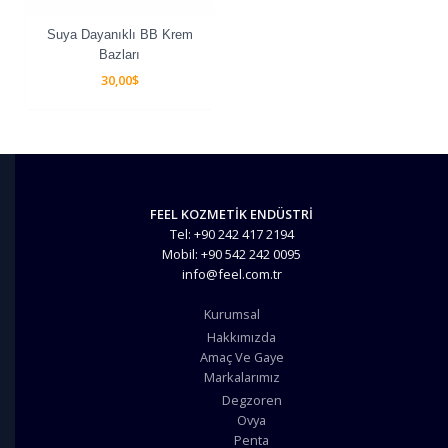
Suya Dayanıklı BB Krem
Bazları
30,00
$
FEEL KOZMETİK ENDÜSTRİ
Tel: +90 242 417 2194
Mobil: +90 542 242 0095
info@feel.com.tr
Kurumsal
Hakkımızda
Amaç Ve Gaye
Markalarımız
Degzoren
Ovya
Penta