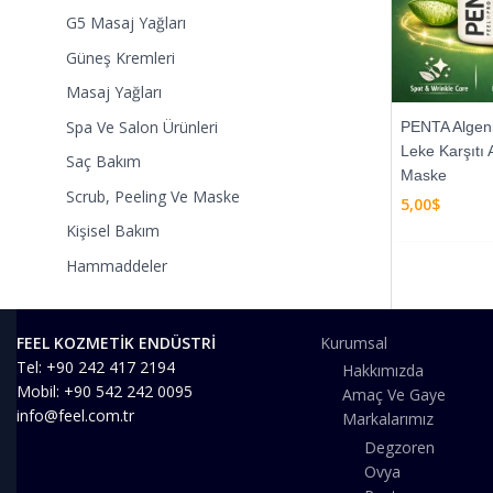
G5 Masaj Yağları
Güneş Kremleri
Masaj Yağları
Spa Ve Salon Ürünleri
PENTA Algeni
Leke Karşıtı 
Saç Bakım
Maske
Scrub, Peeling Ve Maske
5,00
$
Kişisel Bakım
Hammaddeler
FEEL KOZMETİK ENDÜSTRİ
Kurumsal
Tel: +90 242 417 2194
Hakkımızda
Mobil: +90 542 242 0095
Amaç Ve Gaye
info@feel.com.tr
Markalarımız
Degzoren
Ovya