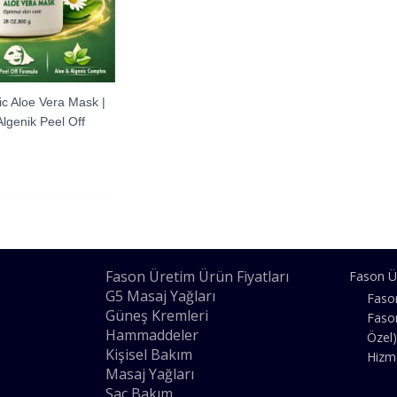
c Aloe Vera Mask |
Algenik Peel Off
Fason Üretim Ürün Fiyatları
Fason Ü
G5 Masaj Yağları
Faso
Güneş Kremleri
Faso
Hammaddeler
Özel)
Kişisel Bakım
Hizm
Masaj Yağları
Saç Bakım