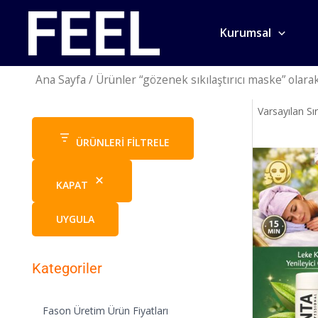
İçeriğe
atla
Kurumsal
Ana Sayfa
/ Ürünler “gözenek sıkılaştırıcı maske” olara
ÜRÜNLERI FILTRELE
KAPAT
UYGULA
Kategoriler
Fason Üretim Ürün Fiyatları