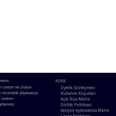
KVKK
retim
Üyelik Sözleşmesi
n Üretim Ve Dolum
Kullanım Koşulları
n Kozmetik (Markanıza
Açık Rıza Metni
 Üretimi
Gizlilik Politikası
etlerimiz
İletişim Aydınlatma Metni
Çerez Politikası