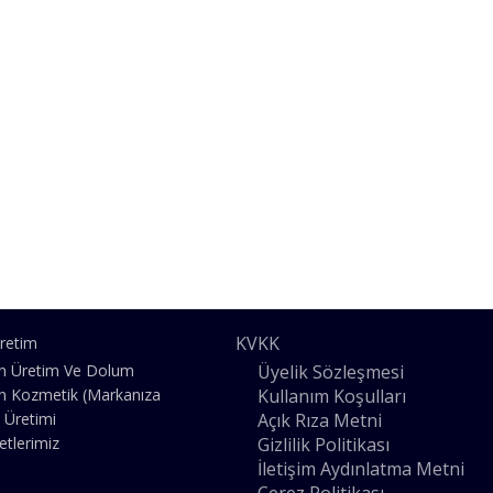
KVKK
retim
Üyelik Sözleşmesi
n Üretim Ve Dolum
Kullanım Koşulları
n Kozmetik (Markanıza
Açık Rıza Metni
 Üretimi
Gizlilik Politikası
etlerimiz
İletişim Aydınlatma Metni
Çerez Politikası