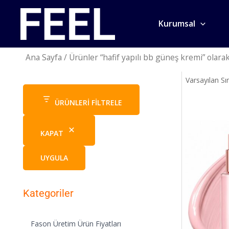
İçeriğe
atla
Kurumsal
Ana Sayfa
/ Ürünler “hafif yapılı bb güneş kremi” olarak
ÜRÜNLERI FILTRELE
KAPAT
UYGULA
Kategoriler
Fason Üretim Ürün Fiyatları