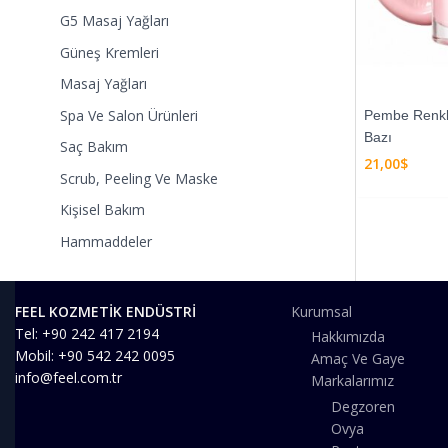
G5 Masaj Yağları
Güneş Kremleri
Masaj Yağları
Spa Ve Salon Ürünleri
Pembe Renkl
Bazı
Saç Bakım
21,00
$
Scrub, Peeling Ve Maske
Kişisel Bakım
Hammaddeler
FEEL KOZMETİK ENDÜSTRİ
Kurumsal
Tel: +90 242 417 2194
Hakkımızda
Mobil: +90 542 242 0095
Amaç Ve Gaye
info@feel.com.tr
Markalarımız
Degzoren
Ovya