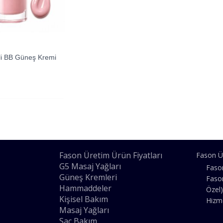
i BB Güneş Kremi
Fason Üretim Ürün Fiyatları
Fason Ü
G5 Masaj Yağları
Faso
Güneş Kremleri
Faso
Hammaddeler
Özel)
Kişisel Bakım
Hizm
Masaj Yağları
Saç Bakım