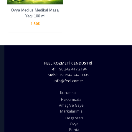
Ovya Medius Medikal Masaj
Yağı 100 ml
1,50
$
FEEL KOZMETİK ENDÜSTRİ
Tel: +90 242 417 2194
Mobil: +90 542 242 0095
info@feel.com.tr
Kurumsal
Hakkımızda
Amaç Ve Gaye
Markalarımız
Degzoren
Ovya
Penta