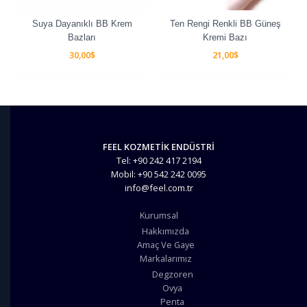
Suya Dayanıklı BB Krem
Ten Rengi Renkli BB Güneş
Bazları
Kremi Bazı
30,00
$
21,00
$
FEEL KOZMETİK ENDÜSTRİ
Tel: +90 242 417 2194
Mobil: +90 542 242 0095
info@feel.com.tr
Kurumsal
Hakkımızda
Amaç Ve Gaye
Markalarımız
Degzoren
Ovya
Penta