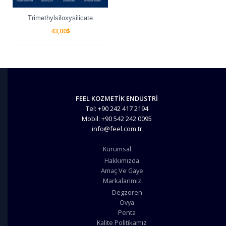
Trimethylsiloxysilicate
43,00
$
FEEL KOZMETİK ENDÜSTRİ
Tel: +90 242 417 2194
Mobil: +90 542 242 0095
info@feel.com.tr
Kurumsal
Hakkımızda
Amaç Ve Gaye
Markalarımız
Degzoren
Ovya
Penta
Kalite Politikamız