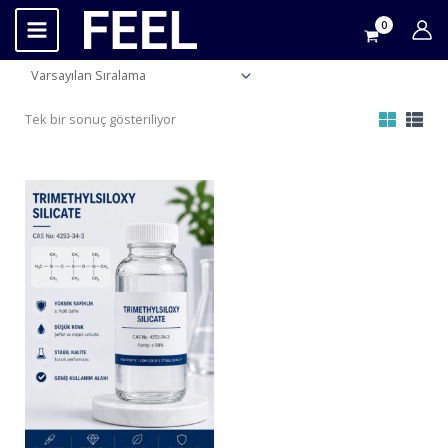
İçeriğe
atla
Tek bir sonuç gösteriliyor