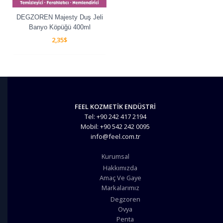
DEGZOREN Majesty Duş Jeli
Banyo Köpüğü 400ml
2,35
$
FEEL KOZMETİK ENDÜSTRİ
Tel: +90 242 417 2194
Mobil: +90 542 242 0095
info@feel.com.tr
Kurumsal
Hakkımızda
Amaç Ve Gaye
Markalarımız
Degzoren
Ovya
Penta