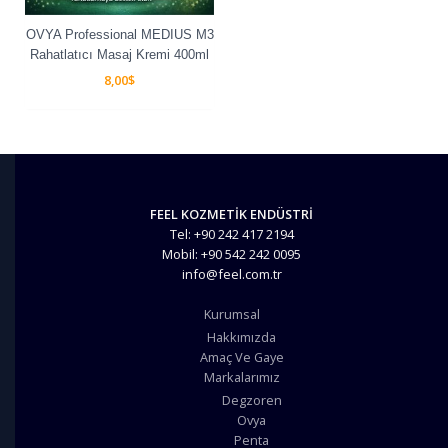
OVYA Professional MEDIUS M3
Rahatlatıcı Masaj Kremi 400ml
8,00
$
FEEL KOZMETİK ENDÜSTRİ
Tel: +90 242 417 2194
Mobil: +90 542 242 0095
info@feel.com.tr
Kurumsal
Hakkımızda
Amaç Ve Gaye
Markalarımız
Degzoren
Ovya
Penta