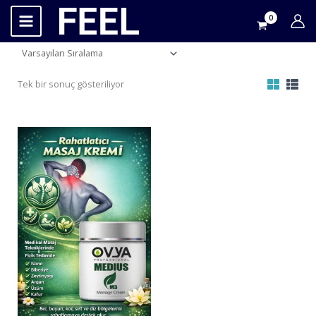
İçeriğe
atla
Tek bir sonuç gösteriliyor