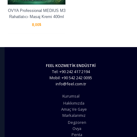
OVYA Professional MEDIUS M3
Rahatlatıcı Masaj Kremi 400ml
8,00
$
FEEL KOZMETİK ENDÜSTRİ
Tel: +90 242 417 2194
Mobil: +90 542 242 0095
info@feel.com.tr
Kurumsal
Hakkımızda
Amaç Ve Gaye
Markalarımız
Degzoren
Ovya
Penta