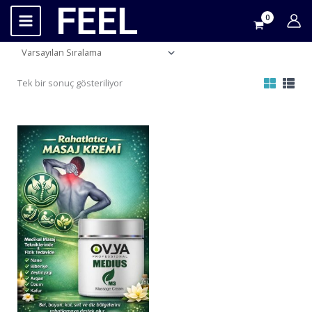
İçeriğe
atla
Tek bir sonuç gösteriliyor