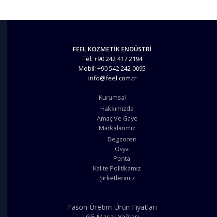
FEEL KOZMETİK ENDÜSTRİ
Tel: +90 242 417 2194
Mobil: +90 542 242 0095
info@feel.com.tr
Kurumsal
Hakkımızda
Amaç Ve Gaye
Markalarımız
Degzoren
Ovya
Penta
Kalite Politikamız
Şirketlerimiz
Fason Üretim Ürün Fiyatları
G5 Masaj Yağları