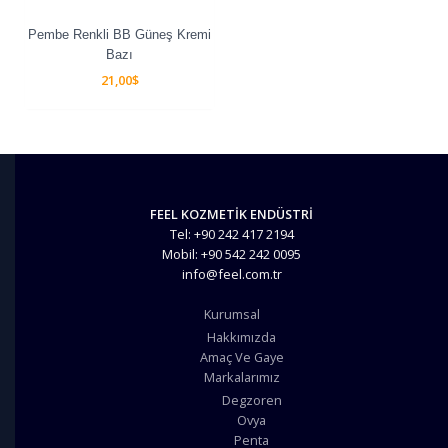
Pembe Renkli BB Güneş Kremi
Bazı
21,00
$
FEEL KOZMETİK ENDÜSTRİ
Tel: +90 242 417 2194
Mobil: +90 542 242 0095
info@feel.com.tr
Kurumsal
Hakkımızda
Amaç Ve Gaye
Markalarımız
Degzoren
Ovya
Penta