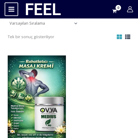
İçeriğe
atla
Tek bir sonuç gösteriliyor