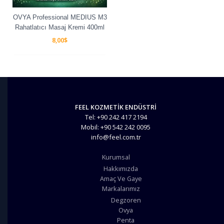
OVYA Professional MEDIUS M3
Rahatlatıcı Masaj Kremi 400ml
8,00
$
FEEL KOZMETİK ENDÜSTRİ
Tel: +90 242 417 2194
Mobil: +90 542 242 0095
info@feel.com.tr
Kurumsal
Hakkımızda
Amaç Ve Gaye
Markalarımız
Degzoren
Ovya
Penta