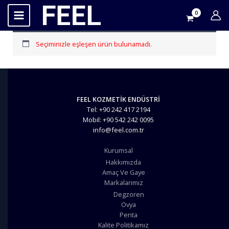
İçeriğe
atla
Seçiminizle eşleşen ürün bulunamadı.
FEEL KOZMETİK ENDÜSTRİ
Tel: +90 242 417 2194
Mobil: +90 542 242 0095
info@feel.com.tr
Kurumsal
Hakkımızda
Amaç Ve Gaye
Markalarımız
Degzoren
Ovya
Penta
Kalite Politikamız