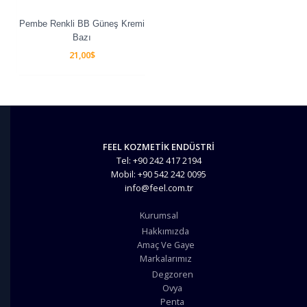
Pembe Renkli BB Güneş Kremi
Bazı
21,00
$
FEEL KOZMETİK ENDÜSTRİ
Tel: +90 242 417 2194
Mobil: +90 542 242 0095
info@feel.com.tr
Kurumsal
Hakkımızda
Amaç Ve Gaye
Markalarımız
Degzoren
Ovya
Penta