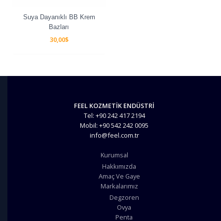
Suya Dayanıklı BB Krem
Bazları
30,00
$
FEEL KOZMETİK ENDÜSTRİ
Tel: +90 242 417 2194
Mobil: +90 542 242 0095
info@feel.com.tr
Kurumsal
Hakkımızda
Amaç Ve Gaye
Markalarımız
Degzoren
Ovya
Penta