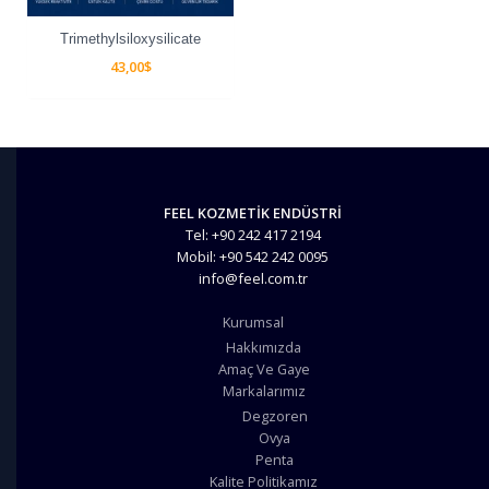
Trimethylsiloxysilicate
43,00
$
FEEL KOZMETİK ENDÜSTRİ
Tel: +90 242 417 2194
Mobil: +90 542 242 0095
info@feel.com.tr
Kurumsal
Hakkımızda
Amaç Ve Gaye
Markalarımız
Degzoren
Ovya
Penta
Kalite Politikamız