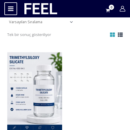
İçeriğe
atla
Tek bir sonuç gösteriliyor