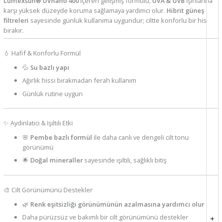
Lumexsun® UVnano 400
içeren gelişmiş formülü,
UVA & UVB
ışınlarına
karşı yüksek düzeyde koruma sağlamaya yardımcı olur.
Hibrit güneş
filtreleri
sayesinde günlük kullanıma uygundur; ciltte konforlu bir his
bırakır.
💧 Hafif & Konforlu Formül
💦
Su bazlı yapı
Ağırlık hissi bırakmadan ferah kullanım
Günlük rutine uygun
✨ Aydınlatıcı & Işıltılı Etki
🌸
Pembe bazlı formül
ile daha canlı ve dengeli cilt tonu
görünümü
🌟
Doğal mineraller
sayesinde ışıltılı, sağlıklı bitiş
🎨 Cilt Görünümünü Destekler
🌿
Renk eşitsizliği görünümünün azalmasına yardımcı olur
Daha pürüzsüz ve bakımlı bir cilt görünümünü destekler
+