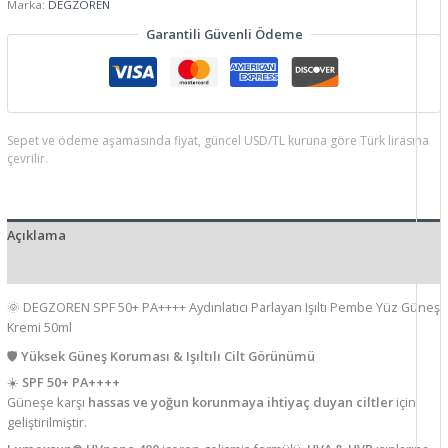
Marka:
DEGZOREN
Garantili Güvenli Ödeme
Sepet ve ödeme aşamasında fiyat, güncel USD/TL kuruna göre Türk lirasına
çevrilir.
Açıklama
Ek bilgi
🌞 DEGZOREN SPF 50+ PA++++ Aydınlatıcı Parlayan Işıltı Pembe Yüz Güneş
Kremi 50ml
🛡️
Yüksek Güneş Koruması & Işıltılı Cilt Görünümü
☀️
SPF 50+ PA++++
Güneşe karşı
hassas ve yoğun korunmaya ihtiyaç duyan ciltler
için
geliştirilmiştir.