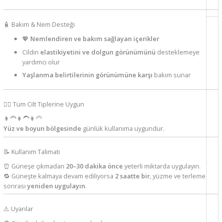
🧴 Bakım & Nem Desteği
💖
Nemlendiren ve bakım sağlayan içerikler
Cildin
elastikiyetini ve dolgun görünümünü
desteklemeye
yardımcı olur
Yaşlanma belirtilerinin görünümüne karşı
bakım sunar
🧘‍♀️ Tüm Cilt Tiplerine Uygun
👩‍🦰👩‍🦱👩‍🦳
Yüz ve boyun bölgesinde
günlük kullanıma uygundur.
📝 Kullanım Talimatı
⏰ Güneşe çıkmadan
20–30 dakika önce
yeterli miktarda uygulayın.
🔁 Güneşte kalmaya devam ediliyorsa
2 saatte bir
, yüzme ve terleme
sonrası
yeniden uygulayın
.
⚠️ Uyarılar