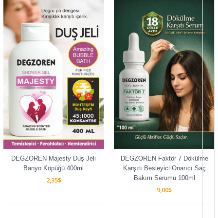
DEGZOREN Majesty Duş Jeli
DEGZOREN Faktör 7 Dökülme
Banyo Köpüğü 400ml
Karşıtı Besleyici Onarıcı Saç
Bakım Serumu 100ml
2,35
$
9,00
$