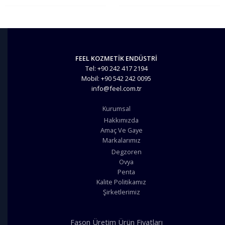
FEEL KOZMETİK ENDÜSTRİ
Tel: +90 242 417 2194
Mobil: +90 542 242 0095
info@feel.com.tr
Kurumsal
Hakkımızda
Amaç Ve Gaye
Markalarımız
Degzoren
Ovya
Penta
Kalite Politikamız
Şirketlerimiz
Fason Üretim Ürün Fiyatları