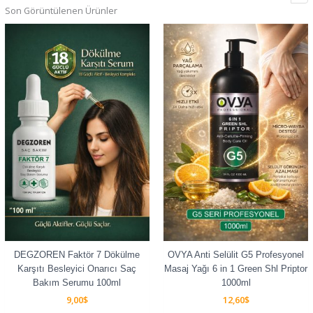
Son Görüntülenen Ürünler
DEGZOREN Faktör 7 Dökülme
OVYA Anti Selülit G5 Profesyonel
Karşıtı Besleyici Onarıcı Saç
Masaj Yağı 6 in 1 Green Shl Priptor
Bakım Serumu 100ml
1000ml
9,00
$
12,60
$