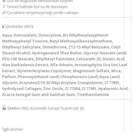
🚫 Göz ile doğrudan temasından kaçının.
🚿 Temas halinde bol su ile durulayın.
👶 Çocukların erişemeyeceği yerde saklayın.
🧪 İçindekiler (INCI)
Aqua, Homosalate, Octocrylene, Bis Ethylhexyloxyphenol
Methoxyphenyl Triazine, Butyl Methoxydibenzoylmethane,
Ethylhexyl Salicylate, Dimethicone, C12-15 Alkyl Benzoate, Cetyl
Stearyl Alcohol, Hydrogenated Shea Butter, Glyceryl Stearate (and)
PEG-100 Stearate, Ethylhexyl Palmitate, Ceteareth-25, Stearic Acid,
Aloe Barbadensis Extract, Alfa-Arbutin, Arctostaphylos Uva Ursi Leaf
Extract, Styrene/Acrylates Copolymer, Magnesium Sulfate, Mica,
Parfum, Phenoxyethanol (and) Chlorphenesin (and) Aqua (and)
Glycerin, Acrylates/C10-30 Alkyl Acrylate Crosspolymer, CI 77891,
Hydrolyzed Collagen, Zinc Oxide, CI 77004, CI 77491, Hyaluronic Acid,
Acacia Senegal Gum and Xanthan Gum, Triethanolamine
🏭
Üretici:
FEEL Kozmetik Sanayi Ticaret Ltd. Şti.
İlgili ürünler