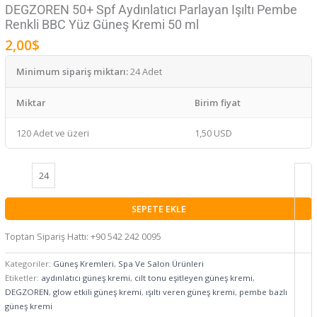
DEGZOREN 50+ Spf Aydınlatıcı Parlayan Işıltı Pembe
Renkli BBC Yüz Güneş Kremi 50 ml
2,00
$
Minimum sipariş miktarı:
24 Adet
Miktar
Birim fiyat
120 Adet ve üzeri
1,50 USD
SEPETE EKLE
Toptan Sipariş Hattı: +90 542 242 0095
Kategoriler:
Güneş Kremleri
,
Spa Ve Salon Ürünleri
Etiketler:
aydınlatıcı güneş kremi
,
cilt tonu eşitleyen güneş kremi
,
DEGZOREN
,
glow etkili güneş kremi
,
ışıltı veren güneş kremi
,
pembe bazlı
güneş kremi