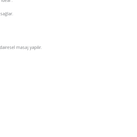
ideal .
sağlar.
airesel masaj yapılır.