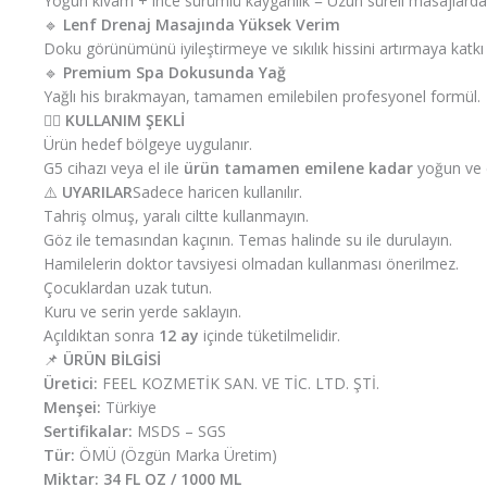
Yoğun kıvam + ince sürümlü kayganlık = Uzun süreli masajlarda 
🔹
Lenf Drenaj Masajında Yüksek Verim
Doku görünümünü iyileştirmeye ve sıkılık hissini artırmaya katkı 
🔹
Premium Spa Dokusunda Yağ
Yağlı his bırakmayan, tamamen emilebilen profesyonel formül.
💆‍♀️
KULLANIM ŞEKLİ
Ürün hedef bölgeye uygulanır.
G5 cihazı veya el ile
ürün tamamen emilene kadar
yoğun ve d
⚠️
UYARILAR
Sadece haricen kullanılır.
Tahriş olmuş, yaralı ciltte kullanmayın.
Göz ile temasından kaçının. Temas halinde su ile durulayın.
Hamilelerin doktor tavsiyesi olmadan kullanması önerilmez.
Çocuklardan uzak tutun.
Kuru ve serin yerde saklayın.
Açıldıktan sonra
12 ay
içinde tüketilmelidir.
📌
ÜRÜN BİLGİSİ
Üretici:
FEEL KOZMETİK SAN. VE TİC. LTD. ŞTİ.
Menşei:
Türkiye
Sertifikalar:
MSDS – SGS
Tür:
ÖMÜ (Özgün Marka Üretim)
Miktar:
34 FL OZ / 1000 ML