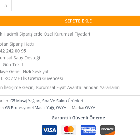
SEPETE EKLE
k Hacimli Siparişlerde Özel Kurumsal Fiyatlar!
tan Sipariş Hattı
42 242 00 95
umsal Satış Desteği
ı Gün Teklif
iye Geneli Hızlı Sevkiyat
L KOZMETİK Üretici Güvencesi
 İletişime Geçin, Kurumsal Fiyat Avantajlarından Yararlanın!
riler:
G5 Masaj Yağları
,
Spa Ve Salon Ürünleri
er:
G5 Profesyonel Masaj Yağı
,
OVYA
Marka:
OVYA
Garantili Güvenli Ödeme