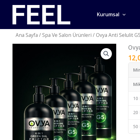
İçeriğe
atla
Kurumsal
Ana Sayfa
/
Spa Ve Salon Ürünleri
/ Ovya Anti Selulit G5
Ovya
Ovya
Anti
12,
Selulit
G5
Min
Masa
Yağı
Mi
5
lt
10 
adet
20 
50 