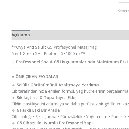
Sepet 
Açıklama
Ek bilgi
**Ovya Anti Selülit G5 Profesyonel Masaj Yağı
6 in 1 Green SHL Priptor – 5×1000 ml**
✨
Profesyonel Spa & G5 Uygulamalarında Maksimum Etki
⭐
ÖNE ÇIKAN FAYDALAR
🔹
Selülit Görünümünü Azaltmaya Yardımcı
Cilt tarafından hızla emilen formül, yağ hücrelerinin parçalanma
🔹
Sıkılaştırıcı & Toparlayıcı Etki
Cildin elastikiyetini artırmaya ve daha pürüzsüz bir görünüm ka
🔹
6 Farklı Etki Bir Arada
Cilt canlılığı • Sıkılaştırma • Pürüzsüzlük • Yoğun nem • Parlaklık 
🔹
G5 Cihazı ile Uyumlu Profesyonel Yapı