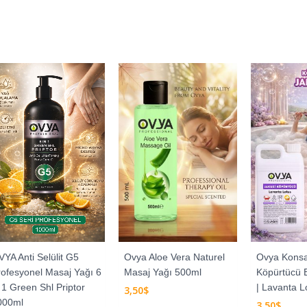
YA Anti Selülit G5
Ovya Aloe Vera Naturel
Ovya Konsa
rofesyonel Masaj Yağı 6
Masaj Yağı 500ml
Köpürtücü
 1 Green Shl Priptor
| Lavanta L
3,50
$
000ml
3,50
$