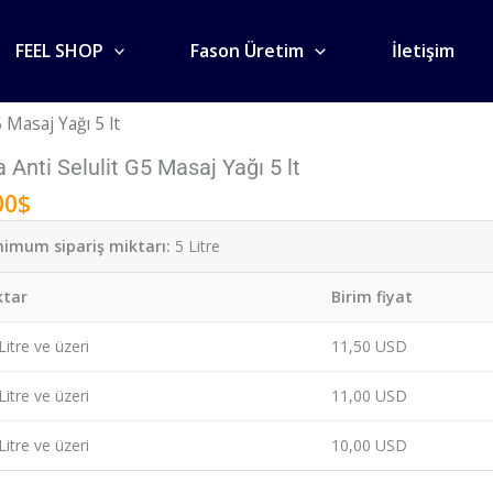
FEEL SHOP
Fason Üretim
İletişim
 Masaj Yağı 5 lt
 Anti Selulit G5 Masaj Yağı 5 lt
00
$
imum sipariş miktarı:
5 Litre
j
ktar
Birim fiyat
Litre ve üzeri
11,50 USD
Litre ve üzeri
11,00 USD
Litre ve üzeri
10,00 USD