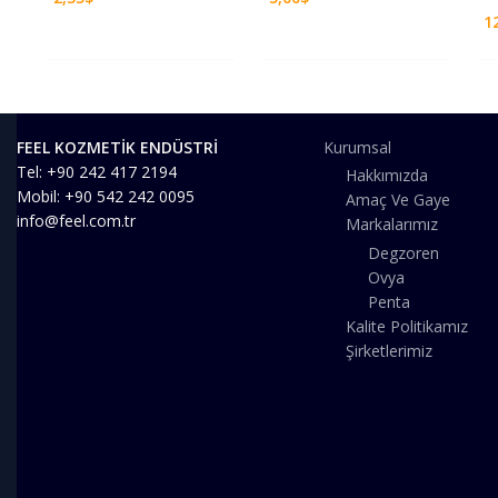
1
FEEL KOZMETİK ENDÜSTRİ
Kurumsal
Tel: +90 242 417 2194
Hakkımızda
Mobil: +90 542 242 0095
Amaç Ve Gaye
info@feel.com.tr
Markalarımız
Degzoren
Ovya
Penta
Kalite Politikamız
Şirketlerimiz