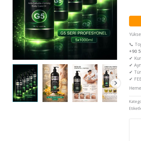
Yükse
📞 Top
+90 5
✔ Kur
✔ Ayn
✔ Türk
✔ FEE
Hemen
Katego
Etiketl