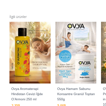
İlgili ürünler
Ovya Aromaterapi
Ovya Hamam Sabunu
OV
Hindistan Cevizi İğde
Konsantre Granül Toptan
P
O’Armoni 250 ml
550g
in
1
2,35
$
5,00
$