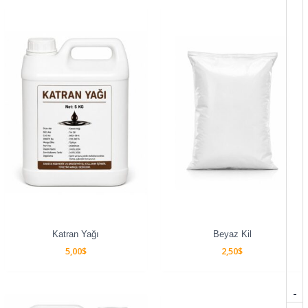
Katran Yağı
Beyaz Kil
5,00
$
2,50
$
-