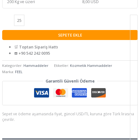
200 Kg ve üzeri
8,00 USD
SEPETE EKLE
🛒
Toptan Sipariş Hattı
☎️
+90 542 242 0095
Kategoriler:
Hammaddeler
Etiketler:
Kozmetik Hammaddeler
Marka:
FEEL
Garantili Güvenli Ödeme
Sepet ve ödeme aşamasında fiyat, güncel USD/TL kuruna göre Türk lirasına
çevrilir.