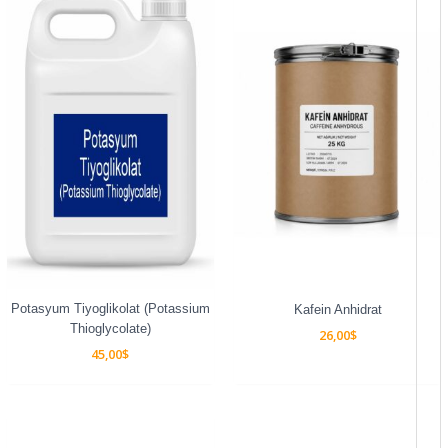
Potasyum Tiyoglikolat (Potassium
Kafein Anhidrat
Thioglycolate)
26,00
$
45,00
$