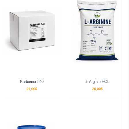
Karbomer 940
L-Arginin HCL
21,00
$
26,00
$