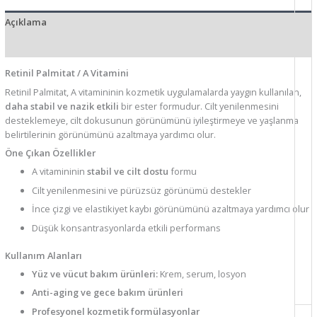
Açıklama
Ek bilgi
Retinil Palmitat / A Vitamini
Retinil Palmitat, A vitamininin kozmetik uygulamalarda yaygın kullanılan,
daha stabil ve nazik etkili
bir ester formudur. Cilt yenilenmesini
desteklemeye, cilt dokusunun görünümünü iyileştirmeye ve yaşlanma
belirtilerinin görünümünü azaltmaya yardımcı olur.
Öne Çıkan Özellikler
A vitamininin
stabil ve cilt dostu
formu
Cilt yenilenmesini ve pürüzsüz görünümü destekler
İnce çizgi ve elastikiyet kaybı görünümünü azaltmaya yardımcı olur
Düşük konsantrasyonlarda etkili performans
Kullanım Alanları
Yüz ve vücut bakım ürünleri:
Krem, serum, losyon
Anti-aging ve gece bakım ürünleri
Profesyonel kozmetik formülasyonlar