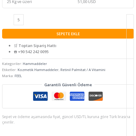
25 Kg ve üzeri
51,00 USD
SEPETE EKLE
🛒
Toptan Sipariş Hattı
☎️
+90 542 242 0095
Kategoriler:
Hammaddeler
Etiketler:
Kozmetik Hammaddeler
,
Retinil Palmitat / A Vitamini
Marka:
FEEL
Garantili Güvenli Ödeme
Sepet ve ödeme aşamasında fiyat, güncel USD/TL kuruna göre Türk lirasına
çevrilir.