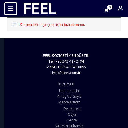
İçeriğe
atla
Seçiminizle eşleşen ürün bulunamadı.
FEEL KOZMETİK ENDÜSTRİ
Tel: +90 242 417 2194
Mobil: +90 542 242 0095
info@feel.com.tr
Kurumsal
Hakkımızda
Amaç Ve Gaye
Markalarımız
Degzoren
Ovya
Penta
Kalite Politikamız