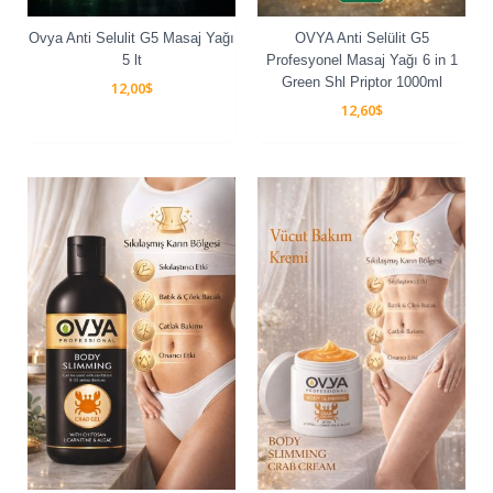
Ovya Anti Selulit G5 Masaj Yağı
OVYA Anti Selülit G5
5 lt
Profesyonel Masaj Yağı 6 in 1
Green Shl Priptor 1000ml
12,00
$
12,60
$