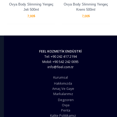
Ovya Body Slimming Yengeç
Ovya Body Slimming Yengeç
Jeli 500ml
Kremi 500ml
7,00
$
7,00
$
FEEL KOZMETİK ENDÜSTRİ
Tel: +90 242 417 2194
Mobil: +90 542 242 0095
info@feel.com.tr
Kurumsal
Hakkımızda
Amaç Ve Gaye
Markalarımız
Degzoren
Ovya
Penta
Kalite Politikamız