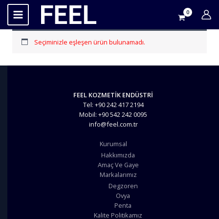
İçeriğe
atla
Seçiminizle eşleşen ürün bulunamadı.
FEEL KOZMETİK ENDÜSTRİ
Tel: +90 242 417 2194
Mobil: +90 542 242 0095
info@feel.com.tr
Kurumsal
Hakkımızda
Amaç Ve Gaye
Markalarımız
Degzoren
Ovya
Penta
Kalite Politikamız