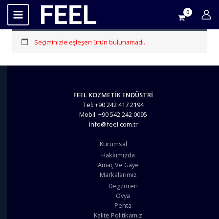
İçeriğe
atla
Seçiminizle eşleşen ürün bulunamadı.
FEEL KOZMETİK ENDÜSTRİ
Tel: +90 242 417 2194
Mobil: +90 542 242 0095
info@feel.com.tr
Kurumsal
Hakkımızda
Amaç Ve Gaye
Markalarımız
Degzoren
Ovya
Penta
Kalite Politikamız