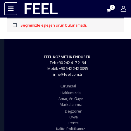
İçeriğe
atla
Seçiminizle eşleşen ürün bulunamadı.
FEEL KOZMETİK ENDÜSTRİ
Tel: +90 242 417 2194
Mobil: +90 542 242 0095
info@feel.com.tr
Kurumsal
Hakkımızda
Amaç Ve Gaye
Markalarımız
Degzoren
Ovya
Penta
Kalite Politikamız