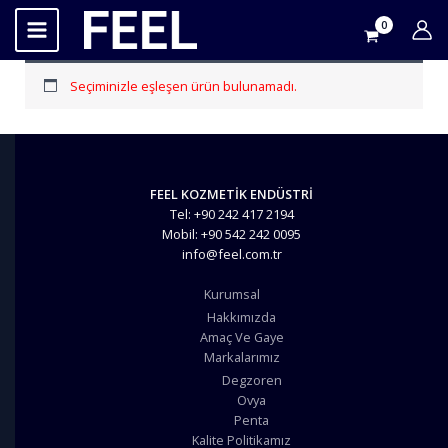
İçeriğe
atla
Seçiminizle eşleşen ürün bulunamadı.
FEEL KOZMETİK ENDÜSTRİ
Tel: +90 242 417 2194
Mobil: +90 542 242 0095
info@feel.com.tr
Kurumsal
Hakkımızda
Amaç Ve Gaye
Markalarımız
Degzoren
Ovya
Penta
Kalite Politikamız