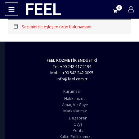
İçeriğe
atla
Seçiminizle eşleşen ürün bulunamadı.
FEEL KOZMETİK ENDÜSTRİ
Tel: +90 242 417 2194
Mobil: +90 542 242 0095
info@feel.com.tr
Kurumsal
Hakkımızda
Amaç Ve Gaye
Markalarımız
Degzoren
Ovya
Penta
Kalite Politikamız