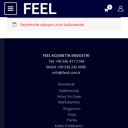
İçeriğe
atla
Seçiminizle eşleşen ürün bulunamadı.
FEEL KOZMETİK ENDÜSTRİ
Tel: +90 242 417 2194
Mobil: +90 542 242 0095
info@feel.com.tr
Kurumsal
Hakkımızda
Amaç Ve Gaye
Markalarımız
Degzoren
Ovya
Penta
Kalite Politikamız