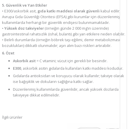
5. Güvenlik ve Yan Etkiler
• E300/askorbik asit,
gıda katkı maddesi olarak güvenli
kabul edilir;
Avrupa Gıda Güvenliği Otoritesi (EFSA) gibi kurumlar için düzenlenmiş
kullanımlarda herhangi bir güvenlik endişesi bulunmamaktadır.
•
Yüksek doz takviyeler
(örneğin günde 2 000 mg’ın üzerinde)
gastrointestinal rahatsızlık (ishal, bulantı) gibi yan etkilere neden olabilir.
• Belirli durumlarda (örneğin böbrek taşı eğilimi, demir metabolizması
bozuklukları) dikkatli olunmalıdır; aşırı alım bazı riskleri artırabilir.
6. Özet
Askorbik asit
= C vitamini; vücut için gerekli bir besindir.
E300
, askorbik asitin gıdalarda kullanılan katkı maddesi kodudur.
Gıdalarda antioksidan ve koruyucu olarak kullanılır; takviye olarak
ise bağışıklık ve dokuların sağlığına katkı sağlar.
Düzenlenmiş kullanımlarda güvenlidir, ancak yüksek dozlarda
takviyeye dikkat edilmelidir.
İlgili ürünler