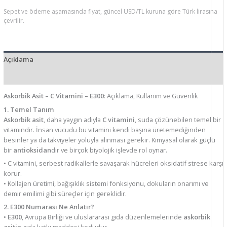
Sepet ve ödeme aşamasında fiyat, güncel USD/TL kuruna göre Türk lirasına
çevrilir.
Açıklama
Ek bilgi
Askorbik Asit – C Vitamini – E300
: Açıklama, Kullanım ve Güvenlik
1. Temel Tanım
Askorbik asit
, daha yaygın adıyla
C vitamini
, suda çözünebilen temel bir
vitamindir. İnsan vücudu bu vitamini kendi başına üretemediğinden
besinler ya da takviyeler yoluyla alınması gerekir. Kimyasal olarak güçlü
bir
antioksidan
dır ve birçok biyolojik işlevde rol oynar.
• C vitamini, serbest radikallerle savaşarak hücreleri oksidatif strese karşı
korur.
• Kollajen üretimi, bağışıklık sistemi fonksiyonu, dokuların onarımı ve
demir emilimi gibi süreçler için gereklidir.
2. E300 Numarası Ne Anlatır?
•
E300
, Avrupa Birliği ve uluslararası gıda düzenlemelerinde
askorbik