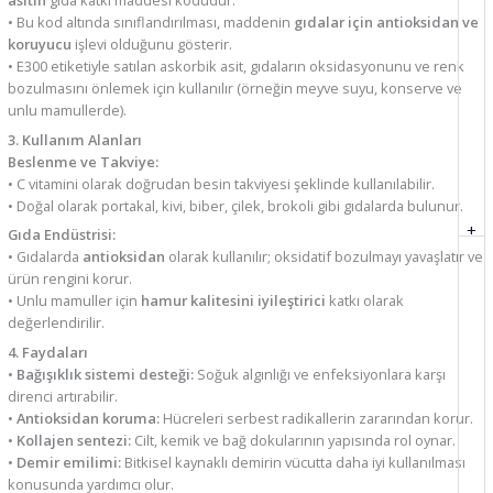
asitin
gıda katkı maddesi kodudur.
• Bu kod altında sınıflandırılması, maddenin
gıdalar için antioksidan ve
koruyucu
işlevi olduğunu gösterir.
• E300 etiketiyle satılan askorbik asit, gıdaların oksidasyonunu ve renk
bozulmasını önlemek için kullanılır (örneğin meyve suyu, konserve ve
unlu mamullerde).
3. Kullanım Alanları
Beslenme ve Takviye:
• C vitamini olarak doğrudan besin takviyesi şeklinde kullanılabilir.
• Doğal olarak portakal, kivi, biber, çilek, brokoli gibi gıdalarda bulunur.
+
Gıda Endüstrisi:
• Gıdalarda
antioksidan
olarak kullanılır; oksidatif bozulmayı yavaşlatır ve
ürün rengini korur.
• Unlu mamuller için
hamur kalitesini iyileştirici
katkı olarak
değerlendirilir.
4. Faydaları
•
Bağışıklık sistemi desteği:
Soğuk algınlığı ve enfeksiyonlara karşı
direnci artırabilir.
•
Antioksidan koruma:
Hücreleri serbest radikallerin zararından korur.
•
Kollajen sentezi:
Cilt, kemik ve bağ dokularının yapısında rol oynar.
•
Demir emilimi:
Bitkisel kaynaklı demirin vücutta daha iyi kullanılması
konusunda yardımcı olur.