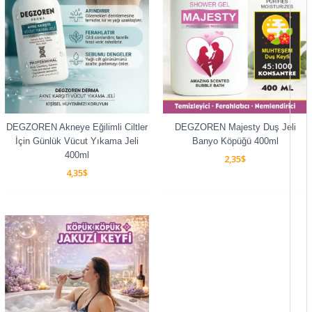
DEGZOREN Akneye Eğilimli Ciltler
DEGZOREN Majesty Duş Jeli
İçin Günlük Vücut Yıkama Jeli
Banyo Köpüğü 400ml
400ml
2,35
$
4,35
$