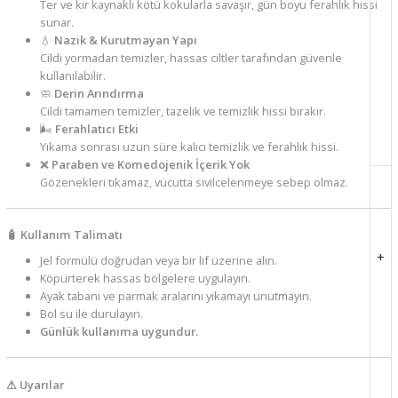
Ter ve kir kaynaklı kötü kokularla savaşır, gün boyu ferahlık hissi
sunar.
💧
Nazik & Kurutmayan Yapı
Cildi yormadan temizler, hassas ciltler tarafından güvenle
kullanılabilir.
🧼
Derin Arındırma
Cildi tamamen temizler, tazelik ve temizlik hissi bırakır.
🌬️
Ferahlatıcı Etki
Yıkama sonrası uzun süre kalıcı temizlik ve ferahlık hissi.
❌
Paraben ve Komedojenik İçerik Yok
Gözenekleri tıkamaz, vücutta sivilcelenmeye sebep olmaz.
🧴 Kullanım Talimatı
+
Jel formülü doğrudan veya bir lif üzerine alın.
Köpürterek hassas bölgelere uygulayın.
Ayak tabanı ve parmak aralarını yıkamayı unutmayın.
Bol su ile durulayın.
Günlük kullanıma uygundur.
⚠ Uyarılar