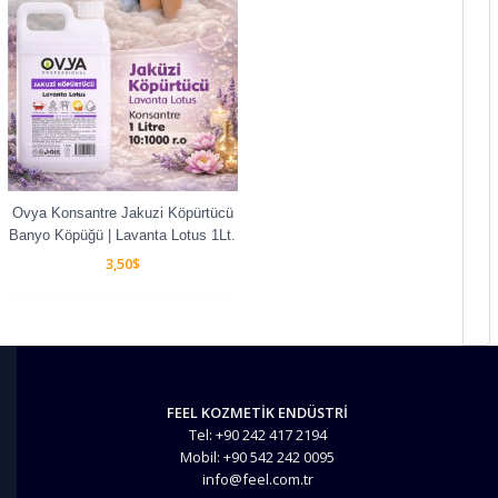
Ovya Konsantre Jakuzi Köpürtücü
Banyo Köpüğü | Lavanta Lotus 1Lt.
3,50
$
FEEL KOZMETİK ENDÜSTRİ
Tel: +90 242 417 2194
Mobil: +90 542 242 0095
info@feel.com.tr