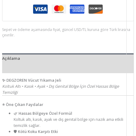
Sepet ve ödeme aşamasında fiyat, güncel USD/TL kuruna göre Türk lirasına
çevrilir.
Açıklama
Ek bilgi
✨ DEGZOREN Vücut Yıkama Jeli
Koltuk Altı • Kasık • Ayak • Dış Genital Bölge İçin Özel Hassas Bölge
Temizliği
⭐ Öne Çıkan Faydalar
🌿
Hassas Bölgeye Özel Formül
Koltuk altı, kasık, ayak ve dış genital bölge için nazik ama etkili
temizlik sağlar.
🛡️
Kötü Koku Karşıtı Etki