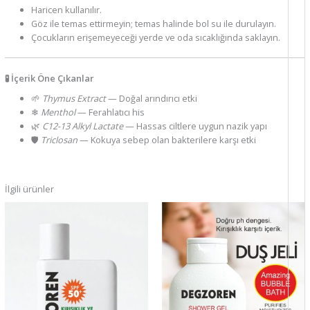
Haricen kullanılır.
Göz ile temas ettirmeyin; temas halinde bol su ile durulayın.
Çocukların erişemeyeceği yerde ve oda sıcaklığında saklayın.
🧪 İçerik Öne Çıkanlar
🌱
Thymus Extract
— Doğal arındırıcı etki
❄
Menthol
— Ferahlatıcı his
🌿
C12-13 Alkyl Lactate
— Hassas ciltlere uygun nazik yapı
🛡
Triclosan
— Kokuya sebep olan bakterilere karşı etki
İlgili ürünler