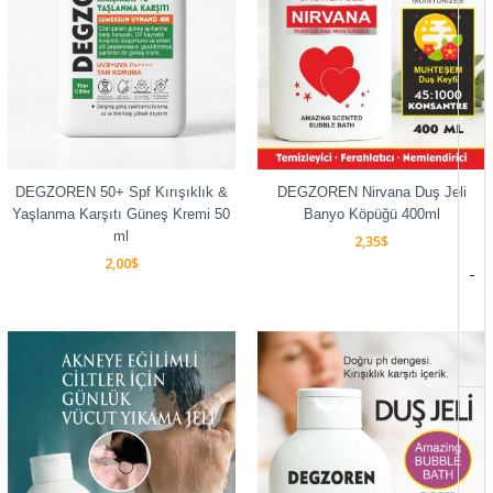
DEGZOREN 50+ Spf Kırışıklık &
DEGZOREN Nirvana Duş Jeli
Yaşlanma Karşıtı Güneş Kremi 50
Banyo Köpüğü 400ml
ml
2,35
$
2,00
$
-