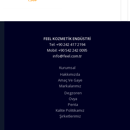
FEEL KOZMETİK ENDÜSTRİ
Tel: +90 242 417 2194
Mobil: +90 542 242 0095
info@feel.com.tr
Kurumsal
Hakkımızda
Amaç Ve Gaye
Markalarımız
Degzoren
Ovya
Penta
Kalite Politikamız
Şirketlerimiz