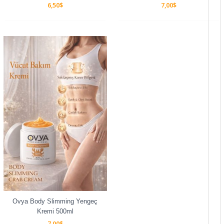
6,50
$
7,00
$
Ovya Body Slimming Yengeç
Kremi 500ml
7,00
$