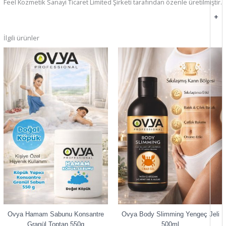
Feel Kozmetik Sanayi Ticaret Limited Şirketi tarafından özenle üretilmiştir.
+
İlgili ürünler
Ovya Hamam Sabunu Konsantre
Ovya Body Slimming Yengeç Jeli
Granül Toptan 550g
500ml