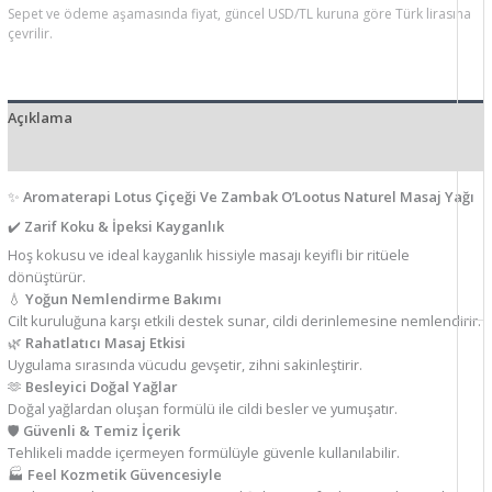
Sepet ve ödeme aşamasında fiyat, güncel USD/TL kuruna göre Türk lirasına
çevrilir.
Açıklama
Ek bilgi
✨
Aromaterapi Lotus Çiçeği Ve Zambak O’Lootus Naturel Masaj Yağı
✔️
Zarif Koku & İpeksi Kayganlık
Hoş kokusu ve ideal kayganlık hissiyle masajı keyifli bir ritüele
dönüştürür.
💧
Yoğun Nemlendirme Bakımı
Cilt kuruluğuna karşı etkili destek sunar, cildi derinlemesine nemlendirir.
🌿
Rahatlatıcı Masaj Etkisi
Uygulama sırasında vücudu gevşetir, zihni sakinleştirir.
🫶
Besleyici Doğal Yağlar
Doğal yağlardan oluşan formülü ile cildi besler ve yumuşatır.
🛡️
Güvenli & Temiz İçerik
Tehlikeli madde içermeyen formülüyle güvenle kullanılabilir.
🏭
Feel Kozmetik Güvencesiyle