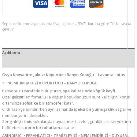
Sepet ve ödeme aşamasında fiyat, güncel USD/TL kuruna göre Türk lirasına
çevrilir.
Açıklama
Ek bilgi
Ovya Konsantre Jakuzi Köpürtücü Banyo Köpüğü | Lavanta Lotus
✨
PREMIUM JAKUZİ KÖPÜRTÜCÜ – BANYO KÖPÜĞÜ
Banyonuzu zarafetle buluşturan,
spa kalitesinde köpük keyfi
…
Özel geliştirilen formülü ile yoğun köpükler uzun süre kalıcılığını korur,
ortamınıza
sofistike bir atmosfer
katar.
Cildi nazikçe arındırırken aynı zamanda
ipeksi bir yumuşaklık
sağlar ve
nem bariyerini destekler.
Zenginleştirilmiş kokularıyla duyularınızı tazeler, günlük stresin yükünü
hafifleterek
derin bir rahatlama
sunar.
ARINDIRICI • FERAHLATICI • TEMİZLEYİCİ • NEMLENDİRİCİ • DUYUSAL