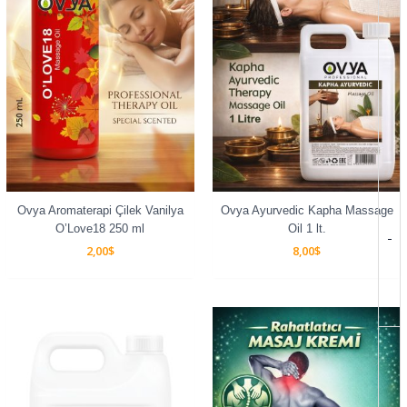
Ovya Aromaterapi Çilek Vanilya
Ovya Ayurvedic Kapha Massage
O’Love18 250 ml
Oil 1 lt.
-
2,00
$
8,00
$