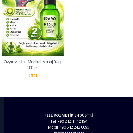
Ovya Medius Medikal Masaj Yağı
100 ml
1,50
$
FEEL KOZMETİK ENDÜSTRİ
Tel: +90 242 417 2194
Mobil: +90 542 242 0095
info@feel.com.tr